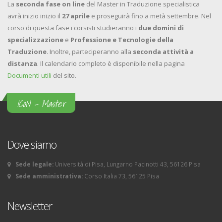
La
seconda fase on line
del Master in Traduzione specialistica
avrà inizio inizio il
27 aprile
e proseguirà fino a metà settembre. Nel
corso di questa fase i corsisti studieranno i
due domini di
specializzazione
e
Professione e Tecnologie della
Traduzione
. Inoltre, parteciperanno alla
seconda attività a
distanza
. Il calendario completo è disponibile nella pagina
Documenti utili
del sito.
ICoN - Master
Dove siamo
Sede legale:
Università di Pisa, Lungarno Pacinotti 43, 56126 Pisa
Sede amministrativa:
Corso Italia 73, 56125 Pisa
Newsletter