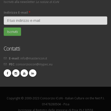
Iscriviti alla newsletter
Le notizie di ICoN
Indirizzo E-mail
*
Contatti
E-mail:
info@mastericon.it
PEC:
consorzioicon@mypec.eu
Copyright © 2000-2023 Consorzio ICoN - Italian Culture on the Net P.I.
01478280504 - Pisa
Iscrizione al Registro delle imprese di Pisa: PI-130559