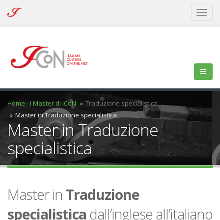
ICoN
Toggl
-
naviga
Italian
Culture
On
the
Net
Home - I Master di ICoN
Traduzione specialistica
Master in Traduzione specialistica
Master in Traduzione
specialistica
Master in
Traduzione
specialistica
dall’inglese all’italiano