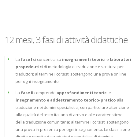
12 mesi, 3 fasi di attività didattiche
La
fase I
si concentra su
insegnamenti teorici
e
laboratori
propedeutici
di metodologia di traduzione e scrittura per
traduttori; al termine i corsisti sostengono una prova on line
per ogni insegnamento.
La
fase II
comprende
approfondimenti teorici
e
insegnamento e addestramento teorico-pratico
alla
traduzione nei domini specialistici, con particolare attenzione
alla qualità del testo italiano di arrivo e alle caratteristiche
della traduzione comunitaria; al termine i corsisti sostengono
una prova in presenza per ogni insegnamento. Le classi sono
dirette e seguite da traduttori e specialisti di dominio