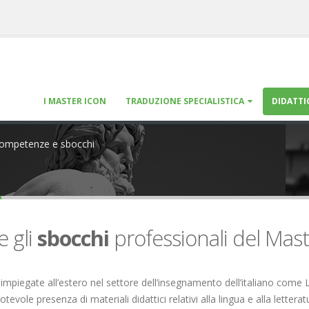
I MASTER ICON
TRADUZIONE SPECIALISTICA
DIDATTI
ompetenze e sbocchi
i
e gli
sbocchi
professionali del Mas
iegate all’estero nel settore dell’insegnamento dell’italiano come L2
notevole presenza di materiali didattici relativi alla lingua e alla lette