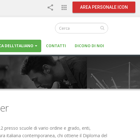
share
apps
AREA PERSONALE ICON
CA DELL'ITALIANO
CONTATTI
DICONO DI NOI
ter
 presso scuole di vario ordine e grado, enti,
ratura italiana contemporanea, chi ottiene il Diploma del