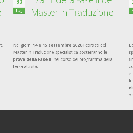
30
e
Master in Traduzione
Lug
ve
Nei giorni
14 e 15 settembre 2026
i corsisti del
L
Master in Traduzione specialistica sosterranno le
sp
prove della Fase II
, nel corso del programma della
fi
terza attività.
co
e
In
d
p