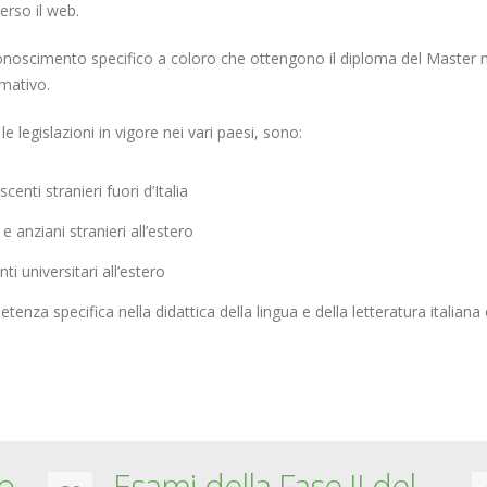
rso il web.
conoscimento specifico a coloro che ottengono il diploma del Master nell
rmativo.
e legislazioni in vigore nei vari paesi, sono:
centi stranieri fuori d’Italia
e anziani stranieri all’estero
ti universitari all’estero
tenza specifica nella didattica della lingua e della letteratura itali
o
Esami della Fase II del