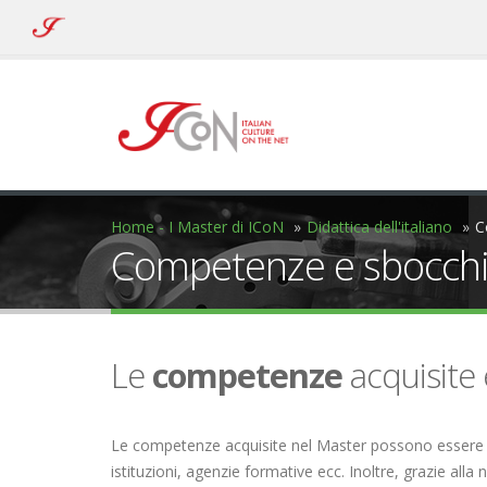
ICoN
-
Italian
Culture
On
the
Net
Home - I Master di ICoN
Didattica dell'italiano
C
Competenze e sbocch
Le
competenze
acquisite 
Le competenze acquisite nel Master possono essere imp
istituzioni, agenzie formative ecc. Inoltre, grazie alla 