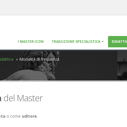
I MASTER ICON
TRADUZIONE SPECIALISTICA
DIDATTI
idattica
Modalità di frequenza
a
del Master
eta
o come
uditore
.