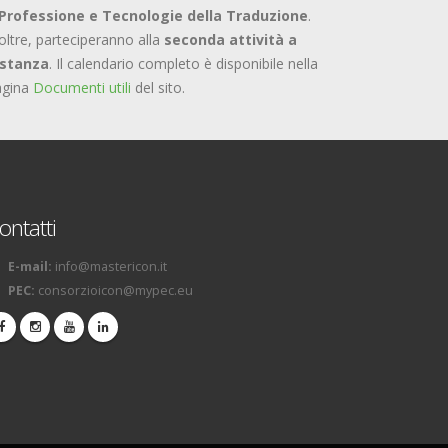
Professione e Tecnologie della Traduzione
.
oltre, parteciperanno alla
seconda attività a
istanza
. Il calendario completo è disponibile nella
agina
Documenti utili
del sito.
ontatti
E-mail:
info@mastericon.it
PEC:
consorzioicon@mypec.eu