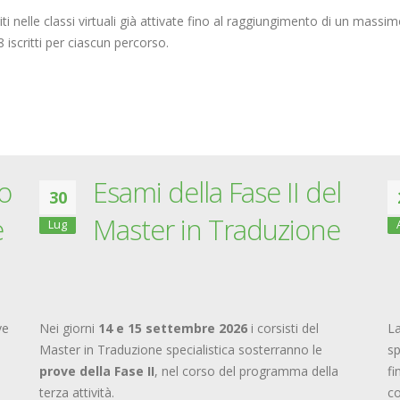
eriti nelle classi virtuali già attivate fino al raggiungimento di un massim
iscritti per ciascun percorso.
o
Esami della Fase II del
30
e
Master in Traduzione
Lug
ve
Nei giorni
14 e 15 settembre 2026
i corsisti del
L
Master in Traduzione specialistica sosterranno le
sp
prove della Fase II
, nel corso del programma della
fi
terza attività.
co