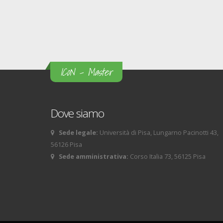
ICoN - Master
Dove siamo
Sede legale:
Università di Pisa, Lungarno Pacinotti 43,
56126 Pisa
Sede amministrativa:
Corso Italia 73, 56125 Pisa