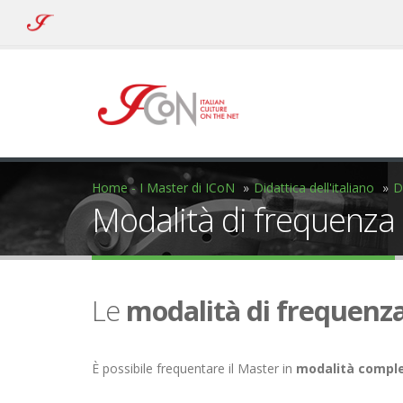
ICoN
-
Italian
Culture
On
the
Net
Home - I Master di ICoN
Didattica dell'italiano
D
Modalità di frequenza
Le
modalità di frequenz
È possibile frequentare il Master in
modalità compl