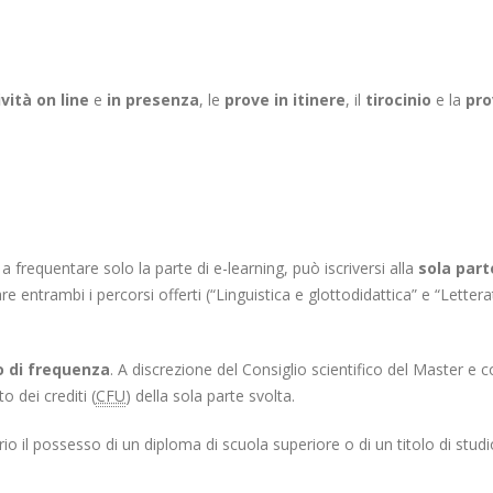
ività on line
e
in presenza
, le
prove in itinere
, il
tirocinio
e la
pro
 frequentare solo la parte di e-learning, può iscriversi alla
sola part
re entrambi i percorsi offerti (“Linguistica e glottodidattica” e “Lette
o di frequenza
. A discrezione del Consiglio scientifico del Master
o dei crediti (
CFU
) della sola parte svolta.
sario il possesso di un diploma di scuola superiore o di un titolo di stud