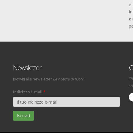
e
In
d
p
Newsletter
C
Iscriviti alla newsletter
Le notizie di ICoN
Indirizzo E-mail
*