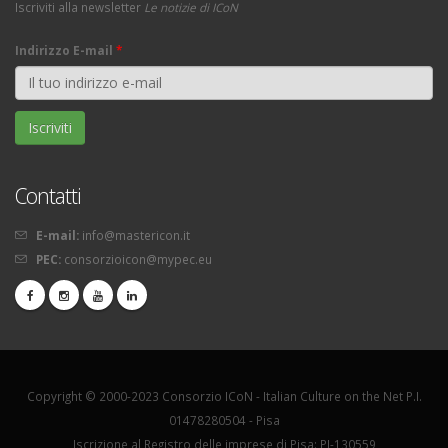
Iscriviti alla newsletter
Le notizie di ICoN
Indirizzo E-mail
*
Contatti
E-mail:
info@mastericon.it
PEC:
consorzioicon@mypec.eu
Copyright © 2000-2023 Consorzio ICoN - Italian Culture on the Net P.I.
01478280504 - Pisa
Iscrizione al Registro delle imprese di Pisa: PI-130559