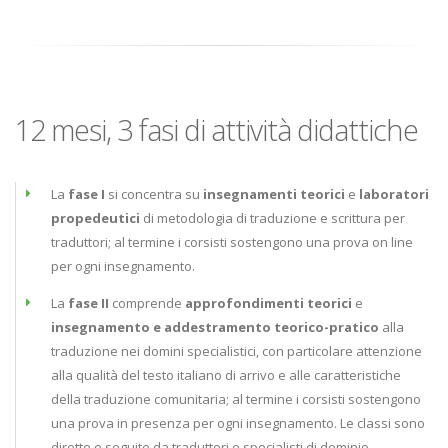
12 mesi, 3 fasi di attività didattiche
La
fase I
si concentra su
insegnamenti teorici
e
laboratori
propedeutici
di metodologia di traduzione e scrittura per
traduttori; al termine i corsisti sostengono una prova on line
per ogni insegnamento.
La
fase II
comprende
approfondimenti teorici
e
insegnamento e addestramento teorico-pratico
alla
traduzione nei domini specialistici, con particolare attenzione
alla qualità del testo italiano di arrivo e alle caratteristiche
della traduzione comunitaria; al termine i corsisti sostengono
una prova in presenza per ogni insegnamento. Le classi sono
dirette e seguite da traduttori e specialisti di dominio