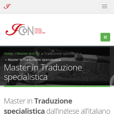
ICoN
Toggl
-
naviga
Italian
Culture
On
the
Net
Home - I Master di ICoN
Traduzione specialistica
Master in Traduzione specialistica
Master in Traduzione
specialistica
Master in
Traduzione
specialistica
dall’inglese all’italiano