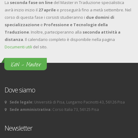
La
seconda fase on line
del Master in Traduzione specialistica
avrà inizio inizio il
27 aprile
e proseguirà fino a metà settembre. Nel
corso di questa fase i corsisti studieranno i
due domini di
specializzazione
e
Professione e Tecnologie della
Traduzione
. Inoltre, parteciperanno alla
seconda attività a
distanza
. Il calendario completo è disponibile nella pagina
Documenti utili
del sito.
ICoN - Master
Dove siamo
Sede legale:
Università di Pisa, Lungarno Pacinotti 43, 56126 Pisa
Sede amministrativa:
Corso Italia 73, 56125 Pisa
Newsletter