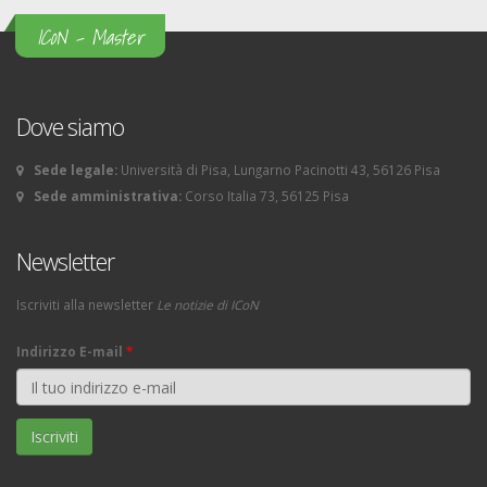
ICoN - Master
Dove siamo
Sede legale:
Università di Pisa, Lungarno Pacinotti 43, 56126 Pisa
Sede amministrativa:
Corso Italia 73, 56125 Pisa
Newsletter
Iscriviti alla newsletter
Le notizie di ICoN
Indirizzo E-mail
*